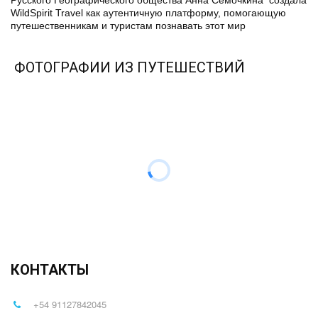
Русского Географического общества Анна Семочкина  создала 
WildSpirit Travel как аутентичную платформу, помогающую 
путешественникам и туристам познавать этот мир
ФОТОГРАФИИ ИЗ ПУТЕШЕСТВИЙ
КОНТАКТЫ
+54 91127842045