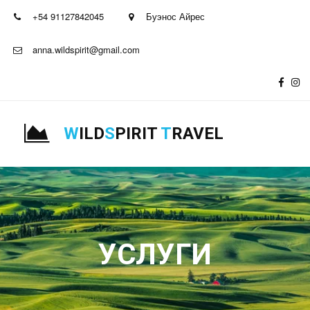
+54 91127842045
Буэнос Айрес
anna.wildspirit@gmail.com
W
ILD
S
PIRIT
T
RAVEL
УСЛУГИ